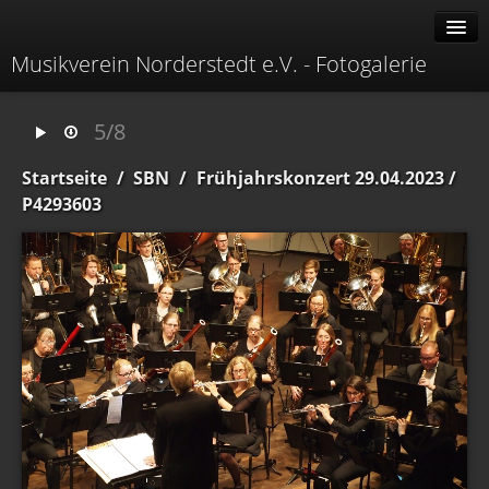
Musikverein Norderstedt e.V. - Fotogalerie
Alben
5/8
Erweitert
Startseite
/
SBN
/
Frühjahrskonzert 29.04.2023
/
Menü
P4293603
Identifikation