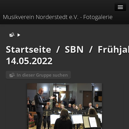
Musikverein Norderstedt e.V. - Fotogalerie
Alben
Erweitert
Startseite
/
SBN
/
Frühja
Menü
14.05.2022
Identifikation
In dieser Gruppe suchen