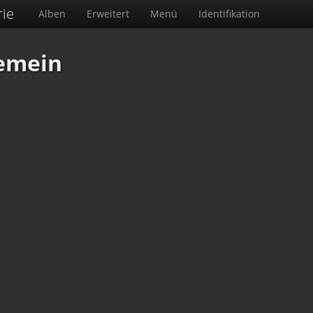
rie
Alben
Erweitert
Menü
Identifikation
emein