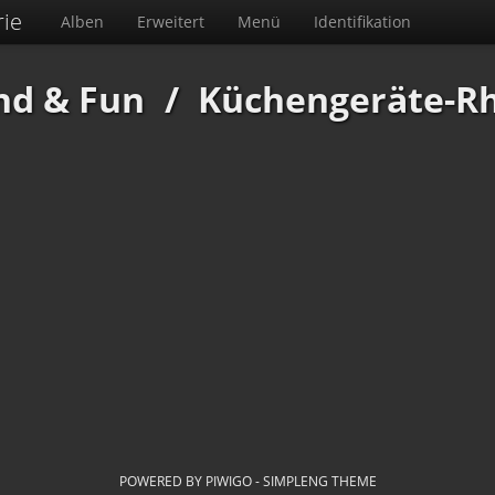
rie
Alben
Erweitert
Menü
Identifikation
nd & Fun
/
Küchengeräte-R
POWERED BY
PIWIGO
-
SIMPLENG THEME