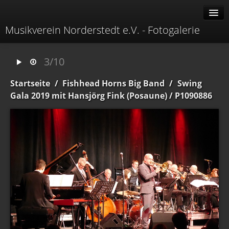
Musikverein Norderstedt e.V. - Fotogalerie
Alben
3/10
Erweitert
Startseite
/
Fishhead Horns Big Band
/
Swing
Menü
Gala 2019 mit Hansjörg Fink (Posaune)
/ P1090886
Identifikation