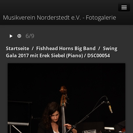
Musikverein Norderstedt e.V. - Fotogalerie
Alben
6/9
Erweitert
Startseite
/
Fishhead Horns Big Band
/
Swing
Menü
Gala 2017 mit Erek Siebel (Piano)
/ DSC00054
Identifikation