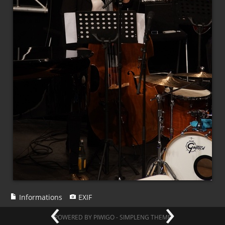
‹
›
Informations
EXIF
POWERED BY
PIWIGO
-
SIMPLENG THEME