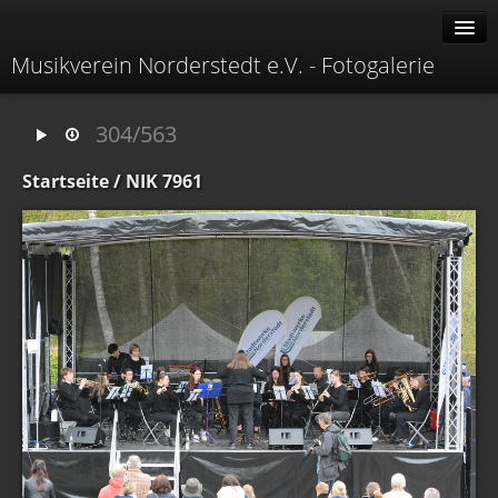
Musikverein Norderstedt e.V. - Fotogalerie
Alben
304/563
Erweitert
Startseite
/ NIK 7961
Menü
Verwandte Alben
Identifikation