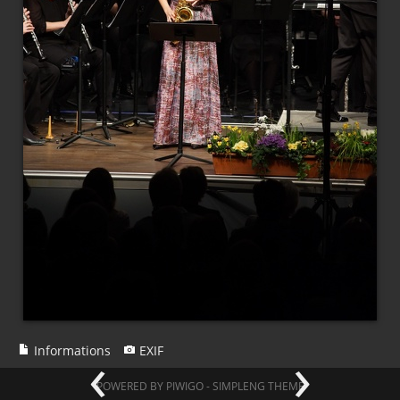
‹
›
Informations
EXIF
POWERED BY
PIWIGO
-
SIMPLENG THEME