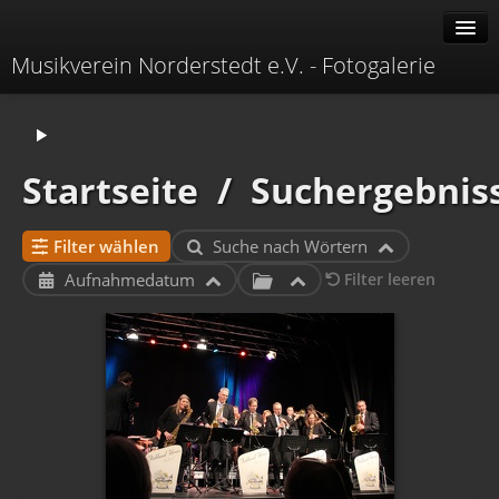
Musikverein Norderstedt e.V. - Fotogalerie
Alben
Erweitert
Startseite
/
Suchergebnis
Menü
Verwandte Alben
Filter wählen
Suche nach Wörtern
Aufnahmedatum
Filter leeren
Identifikation